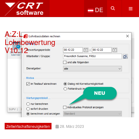
Sprache auswählen
DE
A:Z:L
Lohnbewertung
V10.12
Zeitwirtschaftsneuigkeiten
28. März 2023