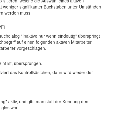
sitieren, welche die Auswahl eines aktiven
att weniger signifikanter Buchstaben unter Umständen
en werden muss.
en
suchdialog "Inaktive nur wenn eindeutig" überspringt
chbegriff auf einen folgenden aktiven Mitarbeiter
Mitarbeiter vorgeschlagen.
eiht ist, übersprungen.
iert das Kontrollkästchen, dann wird wieder der
g" aktiv, und gibt man statt der Kennung den
glos war.