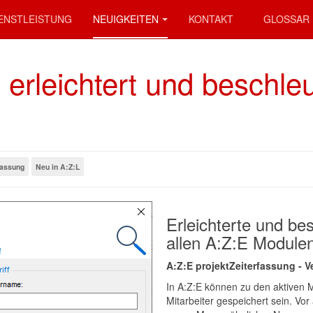
ENSTLEISTUNG
NEUIGKEITEN
KONTAKT
GLOSSAR
 erleichtert und beschle
fassung
Neu in A:Z:L
Erleichterte und be
allen A:Z:E Module
A:Z:E projektZeiterfassung - V
In A:Z:E können zu den aktiven Mi
Mitarbeiter gespeichert sein. Vo