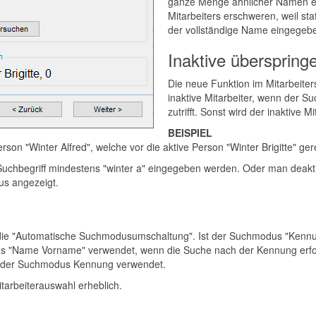
ganze Menge ähnlicher Namen exi
Mitarbeiters erschweren, weil st
der vollständige Name eingegeb
Inaktive überspring
Die neue Funktion im Mitarbeiter
inaktive Mitarbeiter, wenn der Su
zutrifft. Sonst wird der inaktive 
BEISPIEL
erson "Winter Alfred", welche vor die aktive Person "Winter Brigitte" ger
Suchbegriff mindestens "winter a" eingegeben werden. Oder man deaktiv
us angezeigt.
t die "Automatische Suchmodusumschaltung". Ist der Suchmodus "Kennun
us "Name Vorname" verwendet, wenn die Suche nach der Kennung erfol
l der Suchmodus Kennung verwendet.
tarbeiterauswahl erheblich.