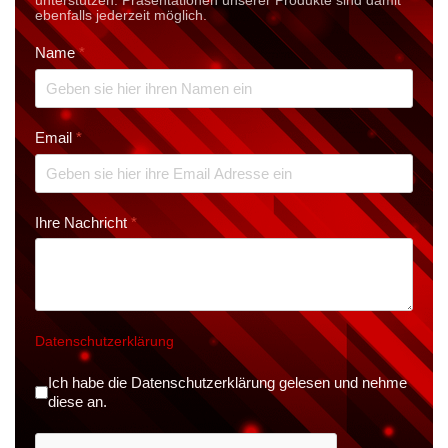
unterstützen. Präsen­tationen unserer Produkte sind damit
ebenfalls jederzeit möglich.
Name
*
Email
*
Ihre Nachricht
*
Datenschutzerklärung
Datenschutz
*
Ich habe die Datenschutzerklärung gelesen und nehme
diese an.